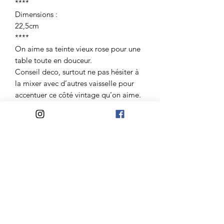
****
Dimensions :
22,5cm
****
On aime sa teinte vieux rose pour une
table toute en douceur.
Conseil deco, surtout ne pas hésiter à
la mixer avec d’autres vaisselle pour
accentuer ce côté vintage qu’on aime.
****
Chiné avec amour spécialement pour
vous et expédiée avec le plus grand
soin.
Atelier Madelaine
Mail:
lateliermadelaine@gmail.com