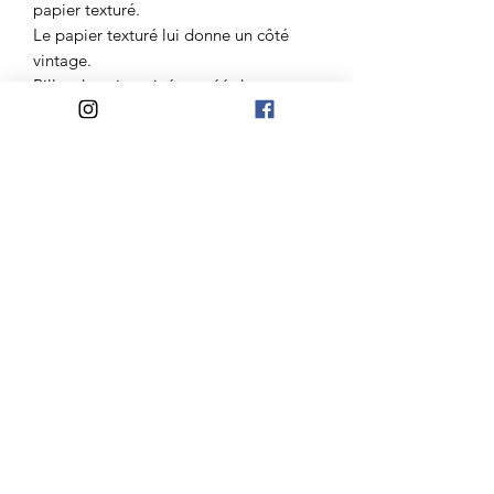
papier texturé.
Le papier texturé lui donne un côté
vintage.
Billet doux imaginé et créé dans mon
atelier entre Nantes et l’océan.
Atelier Madelaine
Mail:
lateliermadelaine@gmail.com
Jours d'ouvertures:
Du Mardi au Samedi
10h-12h30/14h30-18h
Mercredi et Dimanche
10h-12h30