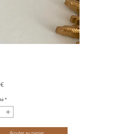
Prix
 €
té
*
Ajouter au panier