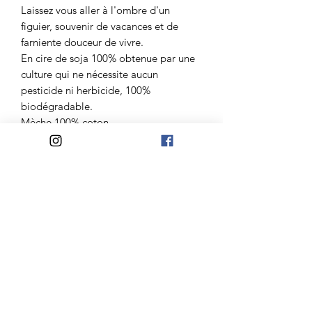
Laissez vous aller à l'ombre d'un
figuier, souvenir de vacances et de
farniente douceur de vivre.
En cire de soja 100% obtenue par une
culture qui ne nécessite aucun
pesticide ni herbicide, 100%
biodégradable.
Mèche 100% coton.
Dimensions:
D8 H9,2cm
40 heures (environ) de brûlage.
Atelier Madelaine
Mail:
lateliermadelaine@gmail.com
Jours d'ouvertures: