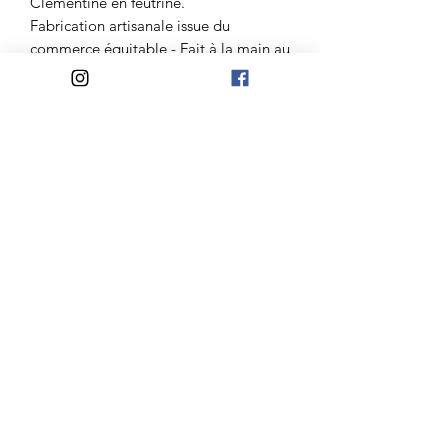
Clémentine en feutrine.
Fabrication artisanale issue du
commerce équitable - Fait à la main au
Népal.
Atelier Madelaine
Mail:
lateliermadelaine@gmail.com
Jours d'ouvertures:
Du Mardi au Samedi
10h-12h30/14h30-18h
Mercredi et Dimanche
10h-12h30