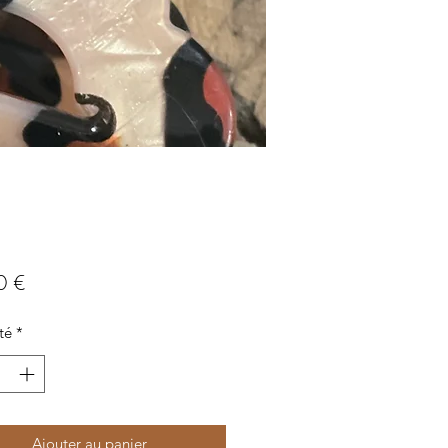
Prix
0 €
té
*
Ajouter au panier