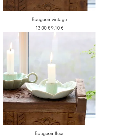
Bougeoir vintage
Prix original
Prix promotionnel
13,00 €
9,10 €
Bougeoir fleur