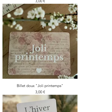
Prix
3,00 €
Billet doux "Joli printemps"
Prix
3,00 €