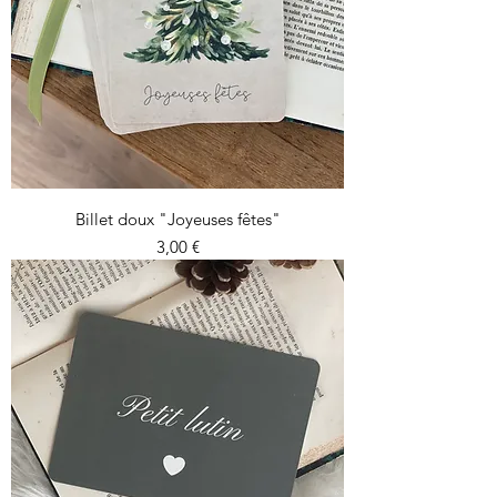
Billet doux "Joyeuses fêtes"
Prix
3,00 €