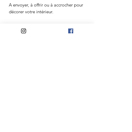
A envoyer, à offrir ou à accrocher pour
décorer votre intérieur.
Papeterie imaginé avec passion entre
Nantes et l'océan.
Atelier Madelaine
Mail:
lateliermadelaine@gmail.com
Jours d'ouvertures:
Du Mardi au Samedi
10h-12h30/14h30-18h
Mercredi et Dimanche
10h-12h30