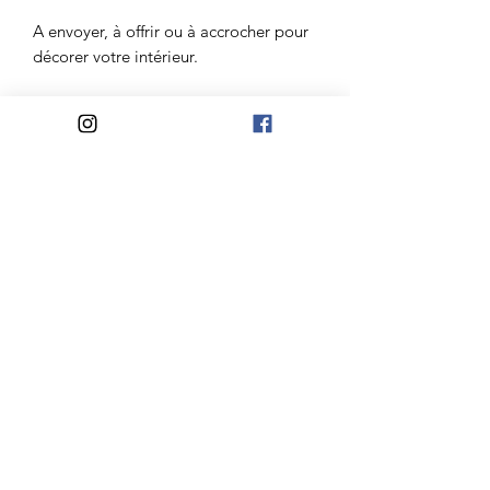
A envoyer, à offrir ou à accrocher pour
décorer votre intérieur.
Papeterie imaginé avec passion entre
Nantes et l'océan.
Atelier Madelaine
Mail:
lateliermadelaine@gmail.com
Jours d'ouvertures:
Du Mardi au Samedi
10h-12h30/14h30-18h
Mercredi et Dimanche
10h-12h30