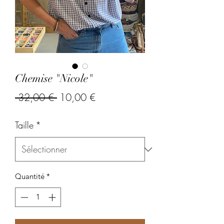
Chemise "Nicole"
Prix
Prix
 32,00 € 
10,00 €
original
promotionnel
Taille
*
Quantité
*