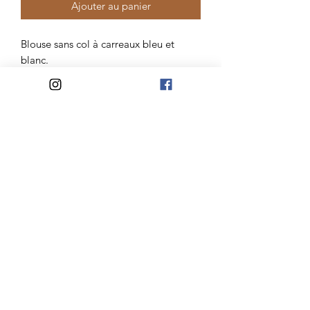
Ajouter au panier
Blouse sans col à carreaux bleu et
blanc.
Manches papillon
100% polyester
Atelier Madelaine
Mail:
lateliermadelaine@gmail.com
Jours d'ouvertures:
Du Mardi au Samedi
10h-12h30/14h30-18h
Mercredi et Dimanche
10h-12h30