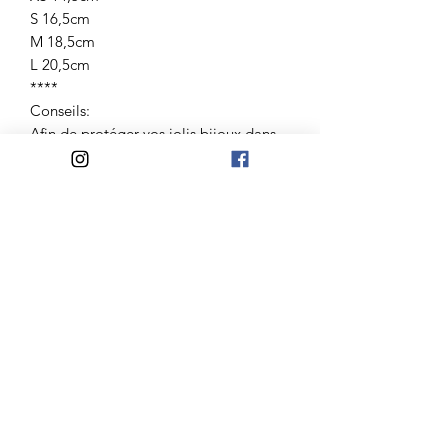
S 16,5cm
M 18,5cm
L 20,5cm
****
Conseils:
Afin de protéger vos jolis bijoux dans
le temps, il est conseillé d'éviter le
contact avec l'eau et le parfum.
De les retirer pour dormir et faire du
sport.
Ranger les à l'abri de la lumière dans
son pochon en lin.
****
Bracelet réalisé à la main dans notre
atelier prés de Nantes.
Livré dans son pochon en lin.