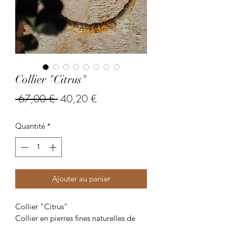
Collier "Citrus"
Prix
Prix
 67,00 € 
40,20 €
original
promotionnel
Quantité
*
Ajouter au panier
Collier "Citrus"
Collier en pierres fines naturelles de