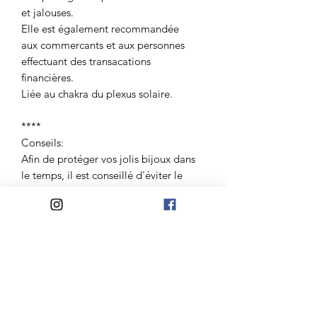
et jalouses.
Elle est également recommandée
aux commercants et aux personnes
effectuant des transacations
financières.
Liée au chakra du plexus solaire.
****
Conseils:
Afin de protéger vos jolis bijoux dans
le temps, il est conseillé d'éviter le
contact avec l'eau et le parfum.
De les retirer pour dormir et faire du
sport.
Ranger les à l'abri de la lumière dans
son pochon en lin.
****
Toutes les pierres utilisées ont suivis un
rituel de purification à l'aide du bois