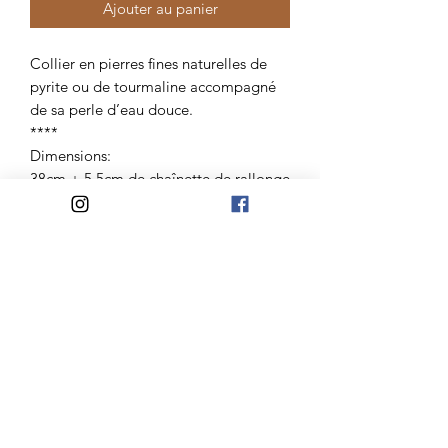
Ajouter au panier
Collier en pierres fines naturelles de
pyrite ou de tourmaline accompagné
de sa perle d’eau douce.
****
Dimensions:
38cm + 5,5cm de chaînette de rallonge
****
Bijou créé à la main dans notre atelier
entre Nantes et l’océan.
Atelier Madelaine
Mail:
lateliermadelaine@gmail.com