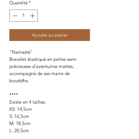
Quantité
*
Ajouter au panier
"Namasté"
Bracelet élastiqué en perles semi
précieuses d'aventurine mattes,
accompagné de ses mains de
bouddha.
****
Existe en 4 tailles:
XS: 14,5cm
S: 16,5cm
M: 18,5cm
L: 20,5cm