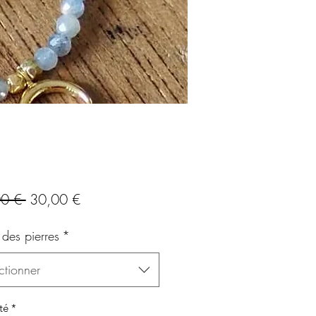
Prix
Prix
0 € 
30,00 €
original
promotionnel
des pierres
*
ctionner
té
*