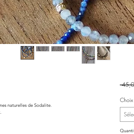
 45,0
Choix 
nes naturelles de Sodalite.
.
Séle
Quanti