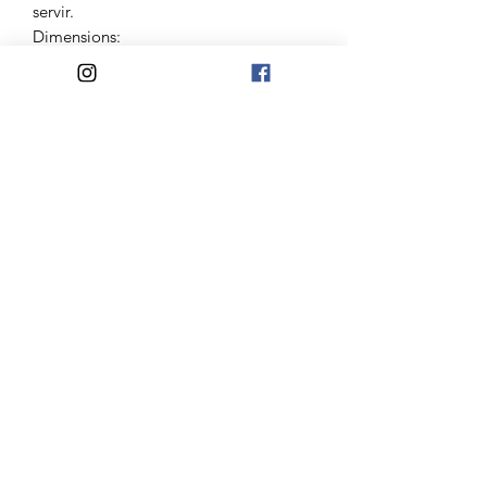
servir.
Dimensions:
28x4 cm
Atelier Madelaine
Mail:
lateliermadelaine@gmail.com
Jours d'ouvertures:
Du Mardi au Samedi
10h-12h30/14h30-18h
Mercredi et Dimanche
10h-12h30
©2020 par Atelier Madelaine Art de Vivre. Marque