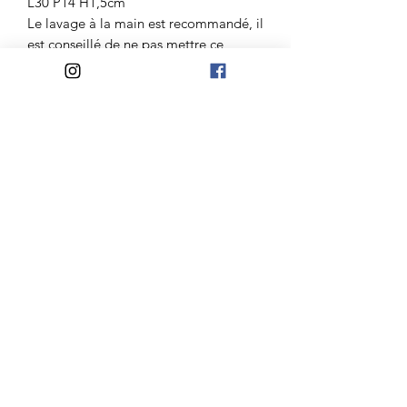
L30 P14 H1,5cm
Le lavage à la main est recommandé, il
est conseillé de ne pas mettre ce
produit trop longtemps dans l'eau.
Atelier Madelaine
Mail:
lateliermadelaine@gmail.com
Jours d'ouvertures:
Du Mardi au Samedi
10h-12h30/14h30-18h
Mercredi et Dimanche
10h-12h30