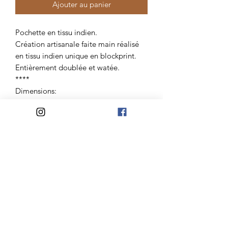
Ajouter au panier
Pochette en tissu indien.
Création artisanale faite main réalisé
en tissu indien unique en blockprint.
Entièrement doublée et watée.
****
Dimensions:
18cm x 25cm
****
Créations réalisées entièrement à la
main.
Atelier Madelaine
Mail:
lateliermadelaine@gmail.com