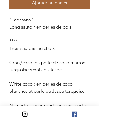
Ajouter au panier
"Tadasana"

Long sautoir en perles de bois. 

****

Trois sautoirs au choix

Croix/coco: en perle de coco marron, 
turquoiseetcroix en Jaspe.

White coco : en perles de coco 
blanches et perle de Jaspe turquoise.

Namasté: perles ronde en bois, perles 
de Jaspe turquoise et mains de 
bouddha couleur Ivoire.

****
