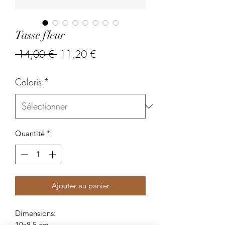
Tasse fleur
Prix
Prix
 14,00 € 
11,20 €
original
promotionnel
Coloris
*
Quantité
*
Ajouter au panier
Dimensions:
10x8,5 cm