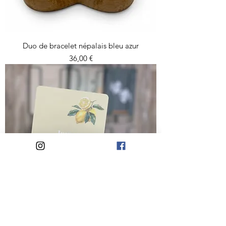
Duo de bracelet népalais bleu azur
Prix
36,00 €