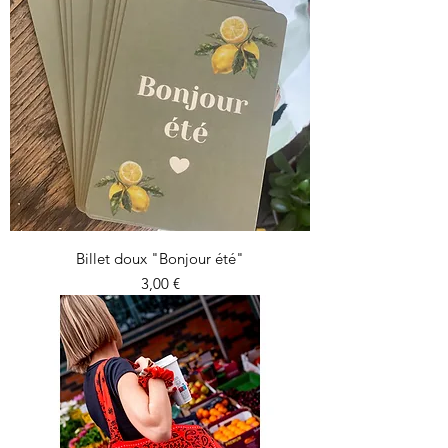
Billet doux "Bonjour été"
Prix
3,00 €