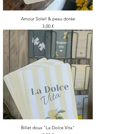
Amour Soleil & peau dorée
Prix
3,00 €
Billet doux "La Dolce Vita"