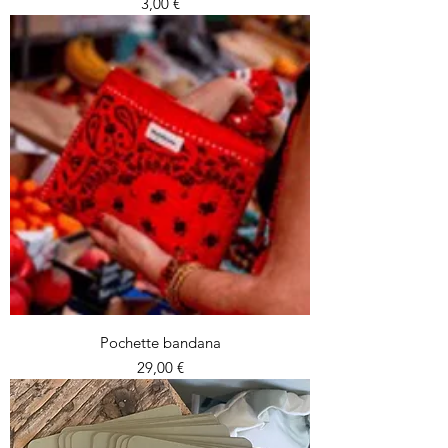
Prix
3,00 €
Pochette bandana
Prix
29,00 €