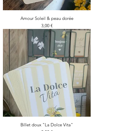
Amour Soleil & peau dorée
Prix
3,00 €
Billet doux "La Dolce Vita"