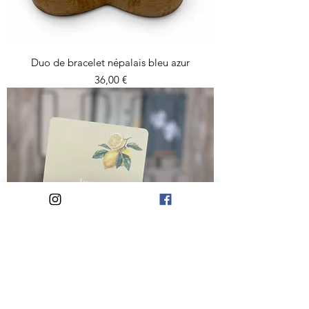
Duo de bracelet népalais bleu azur
Prix
36,00 €