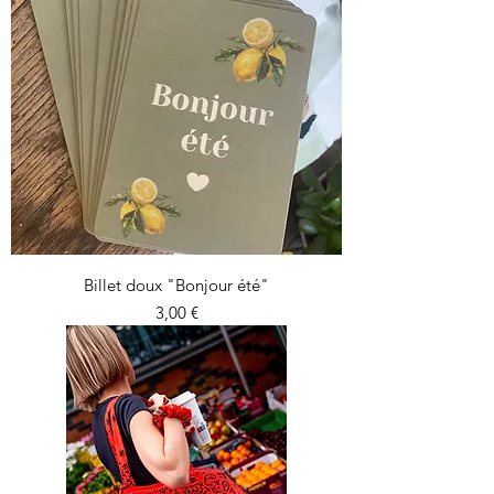
Billet doux "Bonjour été"
Prix
3,00 €