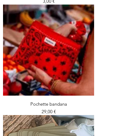
Prix
3,00 €
Pochette bandana
Prix
29,00 €