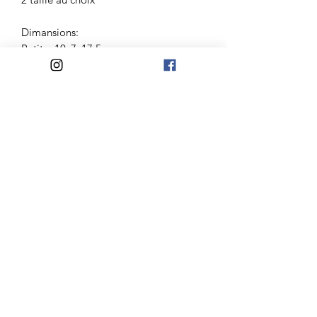
Dimansions:
Petite: 10x7x17.5cm
Grande: 10x7x22cm
Atelier Madelaine
Mail:
lateliermadelaine@gmail.com
Jours d'ouvertures:
Du Mardi au Samedi
10h-12h30/14h30-18h
Mercredi et Dimanche
10h-12h30